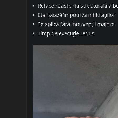
Reface rezistența structurală a b
Etanșează împotriva infiltrațiilor
Se aplică fără intervenții majore
Timp de execuție redus