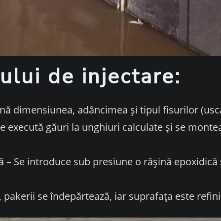
ului de injectare:
ină dimensiunea, adâncimea și tipul fisurilor (usc
e execută găuri la unghiuri calculate și se montea
să – Se introduce sub presiune o rășină epoxidică 
, pakerii se îndepărtează, iar suprafața este refini