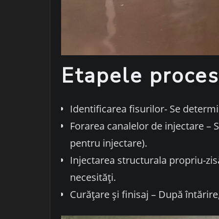
Etapele proces
Identificarea fisurilor- Se determ
Forarea canalelor de injectare – S
pentru injectare).
Injectarea structurala propriu-zi
necesități.
Curățare și finisaj – După întărire