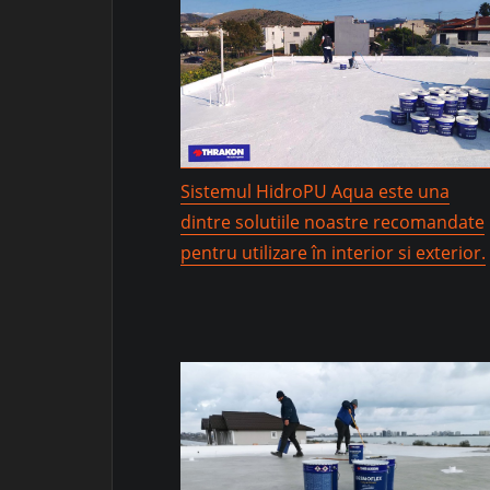
Sistemul HidroPU Aqua este una
dintre solutiile noastre recomandate
pentru utilizare în interior si exterior.