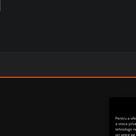
e
Pentru a ofe
a stoca și/s
tehnologii 
uri unice pe